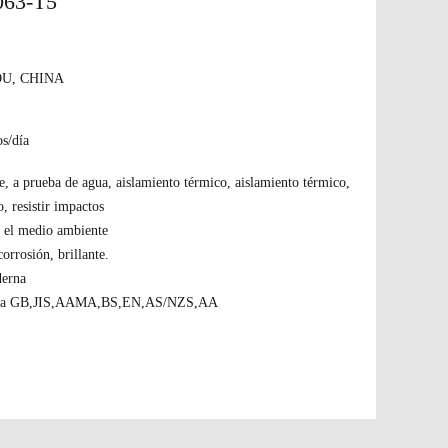
063-T5
U, CHINA
s/día
e, a prueba de agua, aislamiento térmico, aislamiento térmico,
, resistir impactos
n el medio ambiente
corrosión, brillante.
derna
ueba GB,JIS,AAMA,BS,EN,AS/NZS,AA