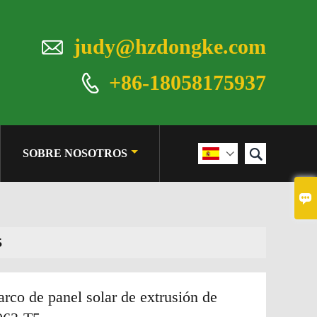

judy@hzdongke.com
+86-18058175937


SOBRE NOSOTROS


5
rco de panel solar de extrusión de