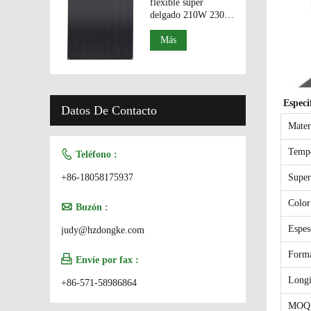
flexible súper
delgado 210W 230W
paneles solares de
alta eficiencia
Más
Especif
Datos De Contacto
Mater
Temp

Teléfono :
+86-18058175937
Super
Color

Buzón :
Espes
judy@hzdongke.com
Form

Envíe por fax :
Longi
+86-571-58986864
MOQ