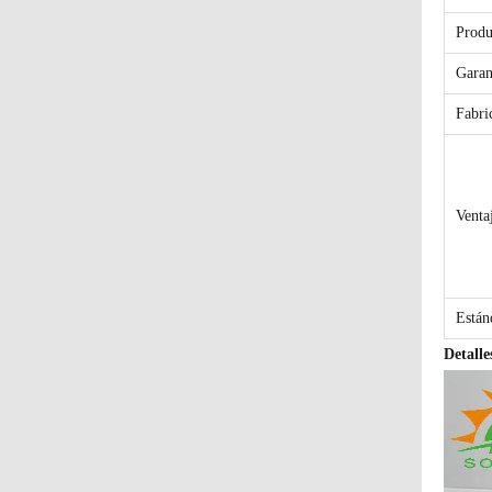
Produ
Garan
Fabri
Ventaj
Están
Detalle