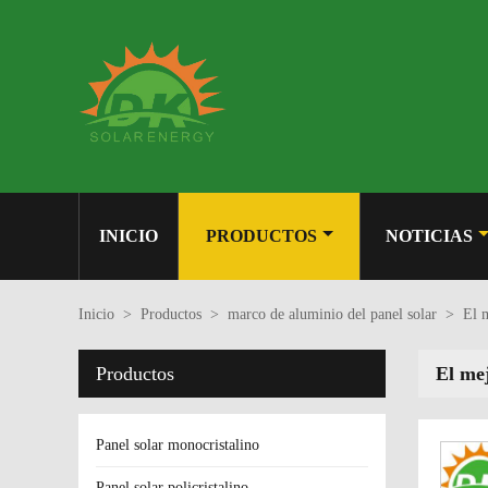
INICIO
PRODUCTOS
NOTICIAS
Inicio
>
Productos
>
marco de aluminio del panel solar
>
El 
Productos
El me
Panel solar monocristalino
Panel solar policristalino