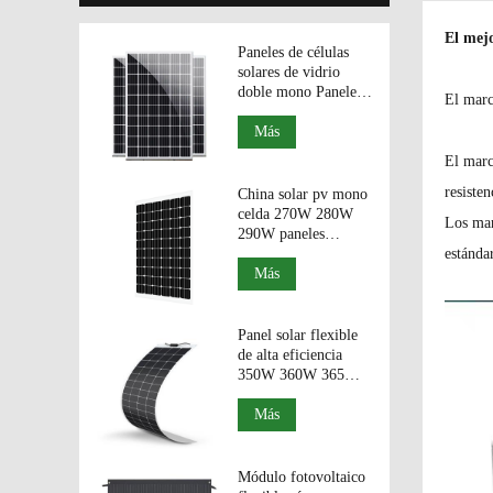
El mej
Paneles de células
solares de vidrio
doble mono Paneles
El marc
bifaciales Módulos
fotovoláticos de
Más
330W 340W 350W.
El marc
resisten
China solar pv mono
celda 270W 280W
Los mar
290W paneles
bifaciales módulos
estánda
fotovoltaicos de
Más
vidrio doble.
Panel solar flexible
de alta eficiencia
350W 360W 365W
370W 375W de
China
Más
Módulo fotovoltaico