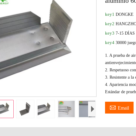
aluminio 6
key1
DONGKE
key2
HANGZHO
key3
7-15 DÍAS
key4
30000 juego
1. A prueba de air
antienvejecimiento
2. Respetuoso co
3. Resistente a la 
4. Apariencia mo
Estándar de pr

Email