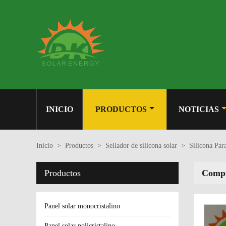
INICIO
PRODUCTOS
NOTICIAS
Inicio
>
Productos
>
Sellador de silicona solar
>
Silicona Par
Productos
Compr
Panel solar monocristalino
Panel solar policristalino