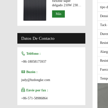
flexible súper
delgado 210W 230W
tipo d
paneles solares de
alta eficiencia
Más
Densi
Tack 
Durez
Datos De Contacto
Resis
Alarg

Teléfono :
Resis
+86-18058175937
Fuerz

Buzón :
Tempe
judy@hzdongke.com

Envíe por fax :
+86-571-58986864