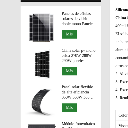
Silicon
Paneles de células
China S
solares de vidrio
doble mono Paneles
400ml 6
bifaciales Módulos
El sell
fotovoláticos de
Más
330W 340W 350W.
un buen
aluminio
China solar pv mono
celda 270W 280W
contami
290W paneles
bifaciales módulos
otros c
fotovoltaicos de
Más
2. Alivi
vidrio doble.
3. Exce
Panel solar flexible
4. Exce
de alta eficiencia
350W 360W 365W
5. Rend
370W 375W de
China
Más
Colo
Módulo fotovoltaico
Visco