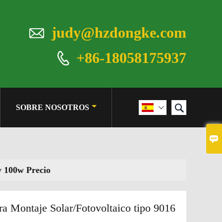

judy@hzdongke.com
+86-18058175937


SOBRE NOSOTROS


y 100w Precio
ra Montaje Solar/Fotovoltaico tipo 9016