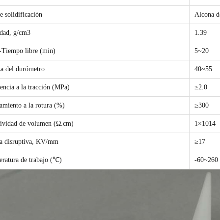
e solidificación
Alcona d
dad, g/cm
3
1.39
-Tiempo libre (min)
5~20
a del durómetro
40~55
tencia a la tracción (MPa)
≥2.0
amiento a la rotura (%)
≥300
tividad de volumen (Ω.cm)
1×1014
a disruptiva, KV/mm
≥17
ratura de trabajo (℃)
-60~260