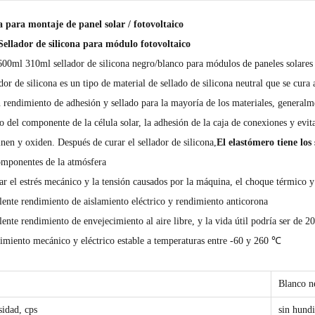
a para montaje de panel solar / fotovoltaico
ellador de silicona para módulo fotovoltaico
00ml 310ml sellador de silicona negro/blanco para módulos de paneles solares
ador de silicona es un tipo de material de sellado de silicona neutral que se cu
 rendimiento de adhesión y sellado para la mayoría de los materiales, generalme
 del componente de la célula solar, la adhesión de la caja de conexiones y evita q
nen y oxiden. Después de curar el sellador de silicona,
El elastómero tiene los 
omponentes de la atmósfera
ar el estrés mecánico y la tensión causados ​​por la máquina, el choque térmico y
lente rendimiento de aislamiento eléctrico y rendimiento anticorona
lente rendimiento de envejecimiento al aire libre, y la vida útil podría ser de 2
imiento mecánico y eléctrico estable a temperaturas entre -60 y 260 ℃
r
Blanco n
sidad, cps
sin hund