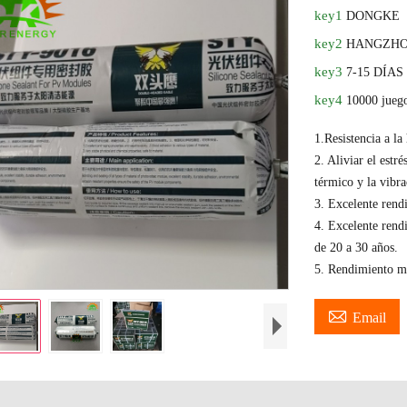
key1
DONGKE
key2
HANGZHO
key3
7-15 DÍAS
key4
10000 juego
1.Resistencia a l
2. Aliviar el estr
térmico y la vibra
3. Excelente rend
4. Excelente rendi
de 20 a 30 años.
5. Rendimiento me

Email