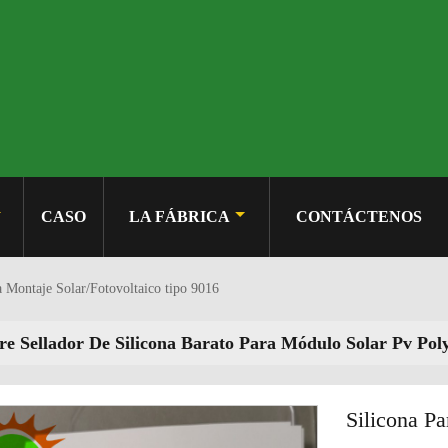
CASO
LA FÁBRICA
CONTÁCTENOS
a Montaje Solar/Fotovoltaico tipo 9016
e Sellador De Silicona Barato Para Módulo Solar Pv Pol
Silicona Pa